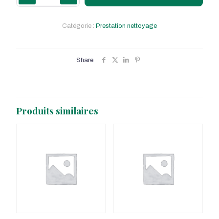
Couette
1
pers
Catégorie :
Prestation nettoyage
Share
Produits similaires