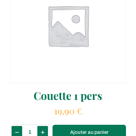
Couette 1 pers
19,90
€
quantité
Ajouter au panier
de